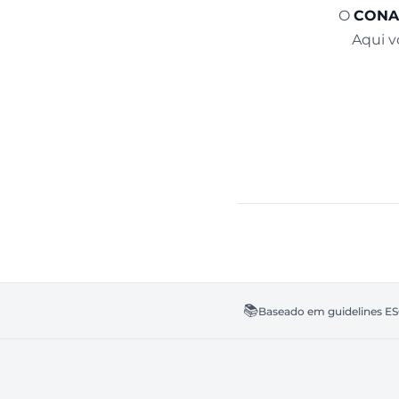
O
CONA
Aqui v
📚
Baseado em guidelines E