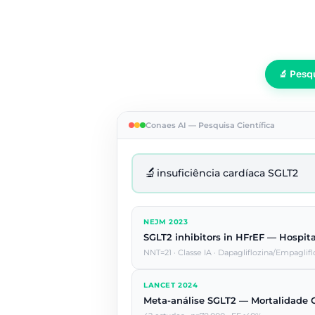
🔬 Pesq
Conaes AI — Pesquisa Científica
🔬
insuficiência cardíaca SGLT2
NEJM 2023
SGLT2 inhibitors in HFrEF — Hospit
NNT=21 · Classe IA · Dapagliflozina/Empaglifl
LANCET 2024
Meta-análise SGLT2 — Mortalidade 