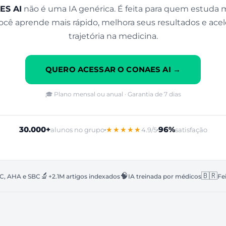
ES AI
não é uma IA genérica. É feita para quem estuda 
ocê aprende mais rápido, melhora seus resultados e acel
trajetória na medicina.
QUERO ACESSAR O CONAES AI →
🎓 Plano mensal ou anual · Garantia de 7 dias
30.000+
96%
★★★★★
alunos no grupo
4.9/5
satisfação
🔬
🧠
🇧🇷
SC, AHA e SBC
+2.1M artigos indexados
IA treinada por médicos
Fe