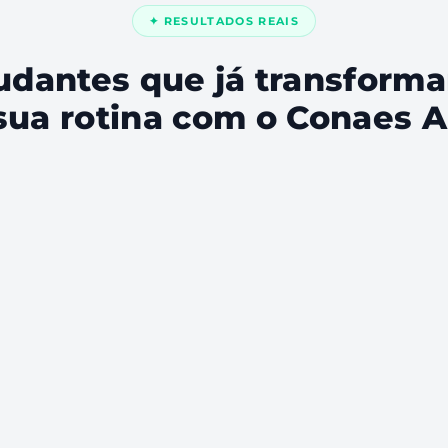
✦ RESULTADOS REAIS
udantes que já transform
sua rotina com o Conaes A
A transcrição de aula salvou meu
P
semestre. Tinha 3 semanas de aulas
r
s
atrasadas — joguei tudo no Conaes e
a
do
em uma tarde tinha resumo +
m
flashcards de tudo. Consegui revisar
t
aula de 2h em 15 minutos.
e
a
42
15:08