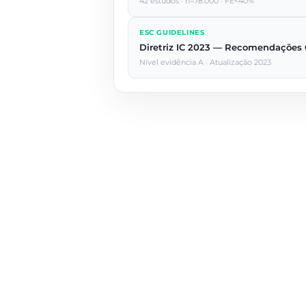
42 estudos · n=78.000 · FE<40%
ESC GUIDELINES
Diretriz IC 2023 — Recomendações C
Nível evidência A · Atualização 2023