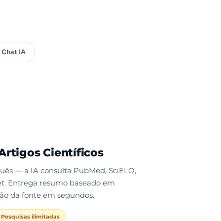
a
 Chat IA
rtigos Científicos
ês — a IA consulta PubMed, SciELO,
t. Entrega resumo baseado em
ção da fonte em segundos.
️ Pesquisas ilimitadas