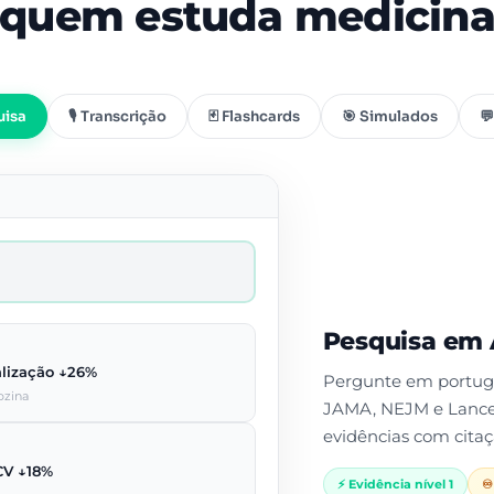
quem estuda medicin
uisa
🎙️ Transcrição
🃏 Flashcards
🎯 Simulados
💬
Pesquisa em A
alização ↓26%
Pergunte em portugu
ozina
JAMA, NEJM e Lance
evidências com cita
CV ↓18%
⚡ Evidência nível 1
♾