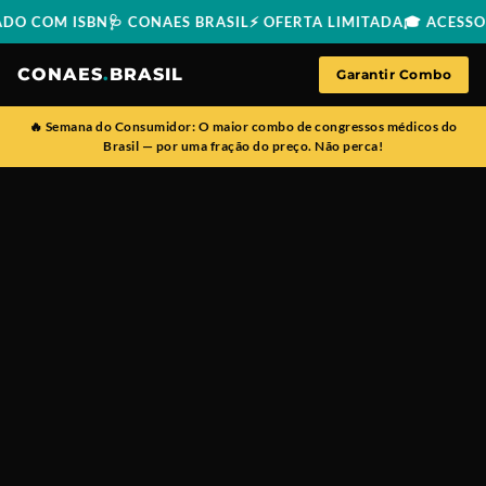
 COM ISBN
🩺 CONAES BRASIL
⚡ OFERTA LIMITADA
🎓 ACESSO IM
CONAES
.
BRASIL
Garantir Combo
🔥
Semana do Consumidor:
O maior combo de congressos médicos do
Brasil — por uma fração do preço. Não perca!