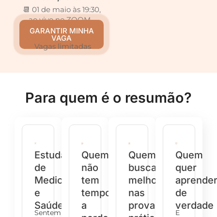
📆 01 de maio às 19:30,
ao vivo no ZOOM
GARANTIR MINHA
VAGA
Vagas limitadas
Para quem é o resumão?
Estudantes
Quem
Quem
Quem
de
não
busca
quer
Medicina
tem
melhorar
aprende
e
tempo
nas
de
Saúde
a
provas
verdade
Sentem
E