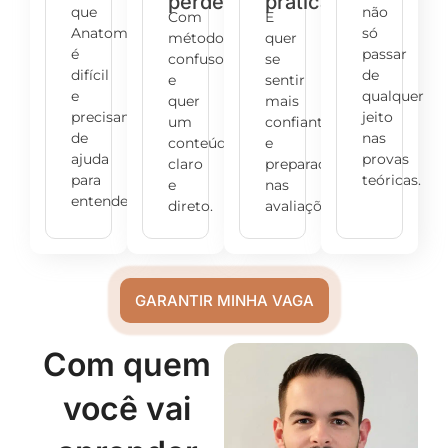
perder
práticas
que
não
Com
E
Anatomia
só
métodos
quer
é
passar
confusos
se
difícil
de
e
sentir
e
qualquer
quer
mais
precisam
jeito
um
confiante
de
nas
conteúdo
e
ajuda
provas
claro
preparado
para
teóricas.
e
nas
entender.
direto.
avaliações.
GARANTIR MINHA VAGA
Com quem
você vai