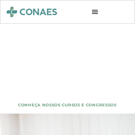
Transformando
e
Democratizando
a Educação
Médica no Brasil e no Mundo.
Somos o grupo de ensino médico online que
mais cresce no Brasil, conectando profissionais a
uma educação acessível e de excelência
+ de 28 mil alunos
CONHEÇA NOSSOS CURSOS E CONGRESSOS