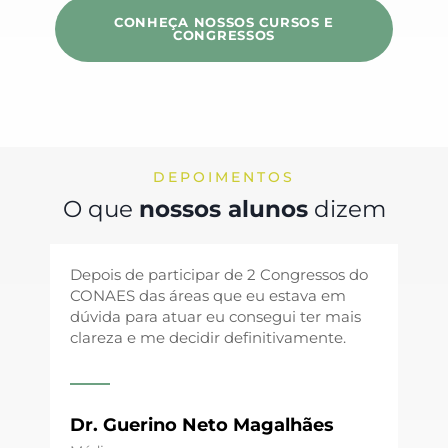
CONHEÇA NOSSOS CURSOS E
CONGRESSOS
DEPOIMENTOS
O que
nossos alunos
dizem
Depois de participar de 2 Congressos do
Part
CONAES das áreas que eu estava em
ofe
dúvida para atuar eu consegui ter mais
exp
clareza e me decidir definitivamente.
Cad
enr
insi
pal
con
Dr. Guerino Neto Magalhães
expe