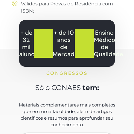
Válidos para Provas de Residência com
ISBN;
+ de
+ de 10
Ensino
32
anos
Médico
mil
de
de
alunos
Mercado
Qualidade
CONGRESSOS
Só o CONAES
tem:
Materiais complementares mais completos
que em uma faculdade, além de artigos
científicos e resumos para aprofundar seu
conhecimento.