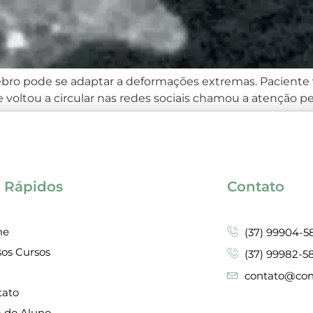
érebro pode se adaptar a deformações extremas. Paciente
e voltou a circular nas redes sociais chamou a atenção 
 extensa cavidade em […]
s Rápidos
Contato
me
(37) 99904-5
os Cursos
(37) 99982-5
g
contato@cona
tato
a do Aluno