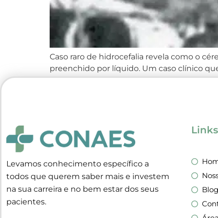
Caso raro de hidrocefalia revela como o c
preenchido por líquido. Um caso clínico qu
anos, descobriu por acaso que possuía uma
Link
Ho
Levamos conhecimento específico a
Noss
todos que querem saber mais e investem
na sua carreira e no bem estar dos seus
Blo
pacientes.
Con
Áre