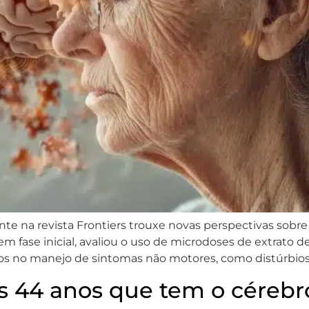
te na revista Frontiers trouxe novas perspectivas sobre
em fase inicial, avaliou o uso de microdoses de extrato 
os no manejo de sintomas não motores, como distúrbios
44 anos que tem o cérebro