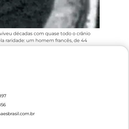
 viveu décadas com quase todo o crânio
pela raridade: um homem francês, de 44
897
856
esbrasil.com.br