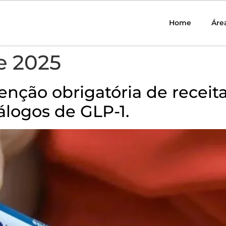
Home
Áre
de 2025
enção obrigatória de receit
logos de GLP-1.