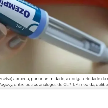
 (Anvisa) aprovou, por unanimidade, a obrigatoriedade da
y, entre outros análogos de GLP-1. A medida, delibera
re o uso desses medicamentos e proteger a saúde pública