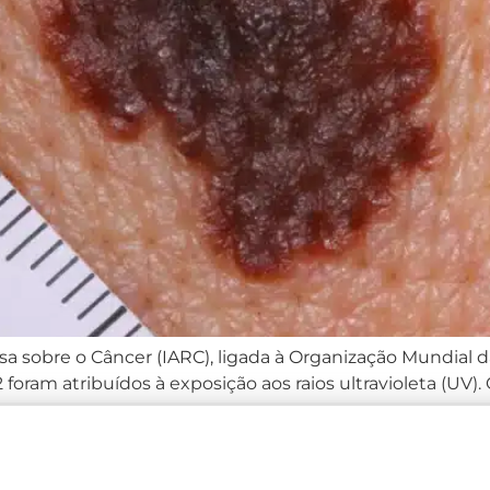
sa sobre o Câncer (IARC), ligada à Organização Mundial
ram atribuídos à exposição aos raios ultravioleta (UV).
e o melanoma representar apenas 4% dos tumores cutâneo