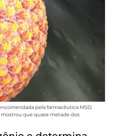
 e encomendada pela farmacêutica MSD,
m mostrou que quase metade dos
zônio e determina