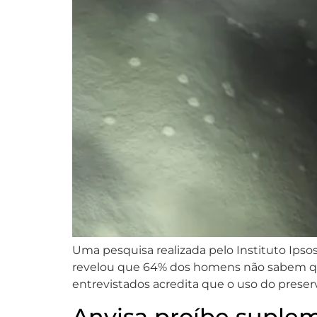
Uma pesquisa realizada pelo Instituto Ips
revelou que 64% dos homens não sabem q
entrevistados acredita que o uso do preserva
Anvisa proíbe suple