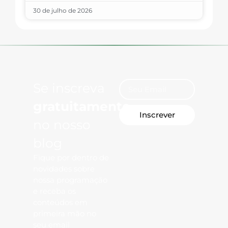
30 de julho de 2026
Se inscreva
gratuitamente
Inscrever
no nosso
blog
Fique por dentro de
novidades sobre
nossa programação
e receba os
conteúdos em
primeira mão no
seu email