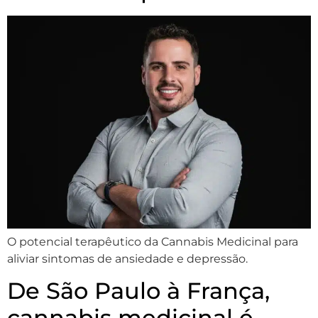
O potencial terapêutico da Cannabis Medicinal para
aliviar sintomas de ansiedade e depressão.
De São Paulo à França,
cannabis medicinal é