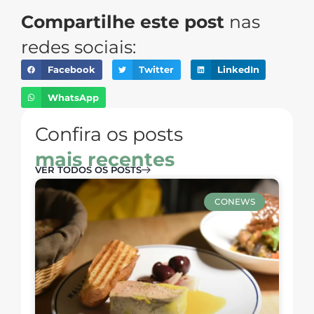
Compartilhe este post
nas
redes sociais:
Facebook
Twitter
LinkedIn
WhatsApp
Confira os posts
mais recentes
VER TODOS OS POSTS
CONEWS