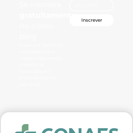
Se inscreva
gratuitamente
Inscrever
no nosso
blog
Fique por dentro de
novidades sobre
nossa programação
e receba os
conteúdos em
primeira mão no
seu email