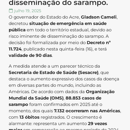
disseminação do sarampo.
julho 19, 2025
O governador do Estado do Acre,
Gladson Cameli
,
decretou
situação de emergência em saúde
pública
em todo o território estadual, devido ao
risco iminente de disseminação do sarampo. A
decisão foi formalizada por meio do
Decreto nº
11.724
, publicado nesta quinta-feira (16), e terá
validade de 90 dias
.
A medida atende a um parecer técnico da
Secretaria de Estado de Saúde (Sesacre)
, que
destaca o aumento expressivo dos casos da doença
em diversas partes do mundo, incluindo as
Américas. De acordo com dados da
Organização
Mundial da Saúde (OMS)
,
88.853 casos de
sarampo
foram confirmados em 2025 até o
momento, dos quais
7.132 ocorreram nas Américas
,
com
13 óbitos
registrados. O crescimento é
alarmante: representa um aumento
29 vezes
maior
em comparação ao mesmo período de 2024.