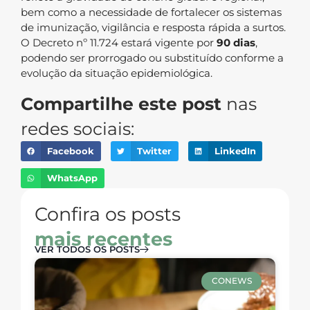
bem como a necessidade de fortalecer os sistemas
de imunização, vigilância e resposta rápida a surtos.
O Decreto nº 11.724 estará vigente por
90 dias
,
podendo ser prorrogado ou substituído conforme a
evolução da situação epidemiológica.
Compartilhe este post
nas
redes sociais:
Facebook
Twitter
LinkedIn
WhatsApp
Confira os posts
mais recentes
VER TODOS OS POSTS
CONEWS