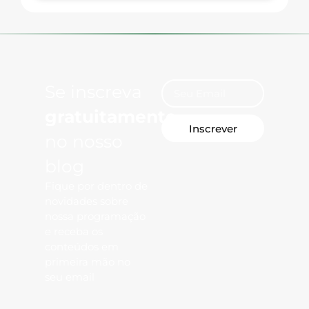
Se inscreva
gratuitamente
Inscrever
no nosso
blog
Fique por dentro de
novidades sobre
nossa programação
e receba os
conteúdos em
primeira mão no
seu email