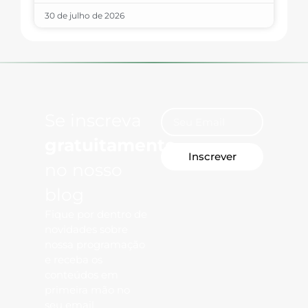
30 de julho de 2026
Se inscreva
gratuitamente
Inscrever
no nosso
blog
Fique por dentro de
novidades sobre
nossa programação
e receba os
conteúdos em
primeira mão no
seu email