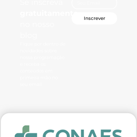
Se inscreva
gratuitamente
Inscrever
no nosso
blog
Fique por dentro de
novidades sobre
nossa programação
e receba os
conteúdos em
primeira mão no
seu email