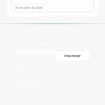
30 de julho de 2026
Se inscreva
gratuitamente
Inscrever
no nosso
blog
Fique por dentro de
novidades sobre
nossa programação
e receba os
conteúdos em
primeira mão no