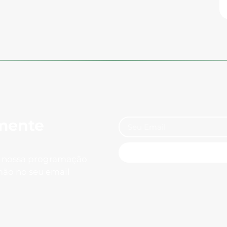
mente
e nossa programação
mão no seu email