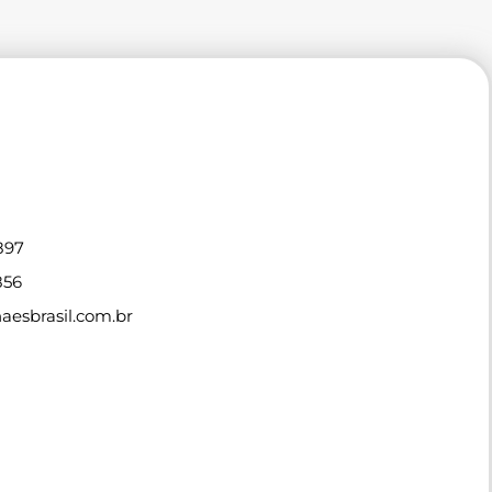
897
856
esbrasil.com.br