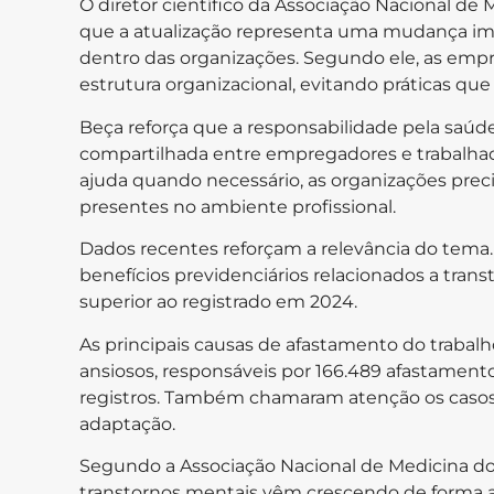
O diretor científico da Associação Nacional de 
que a atualização representa uma mudança im
dentro das organizações. Segundo ele, as empr
estrutura organizacional, evitando práticas qu
Beça reforça que a responsabilidade pela saúd
compartilhada entre empregadores e trabalha
ajuda quando necessário, as organizações precis
presentes no ambiente profissional.
Dados recentes reforçam a relevância do tema.
benefícios previdenciários relacionados a tra
superior ao registrado em 2024.
As principais causas de afastamento do trabal
ansiosos, responsáveis por 166.489 afastamento
registros. Também chamaram atenção os casos r
adaptação.
Segundo a Associação Nacional de Medicina do T
transtornos mentais vêm crescendo de forma a