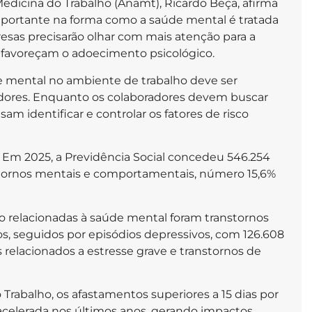
Medicina do Trabalho (Anamt), Ricardo Beça, afirma
portante na forma como a saúde mental é tratada
esas precisarão olhar com mais atenção para a
e favoreçam o adoecimento psicológico.
e mental no ambiente de trabalho deve ser
dores. Enquanto os colaboradores devem buscar
am identificar e controlar os fatores de risco
 Em 2025, a Previdência Social concedeu 546.254
nstornos mentais e comportamentais, número 15,6%
ho relacionadas à saúde mental foram transtornos
s, seguidos por episódios depressivos, com 126.608
elacionados a estresse grave e transtornos de
rabalho, os afastamentos superiores a 15 dias por
celerada nos últimos anos, gerando impactos