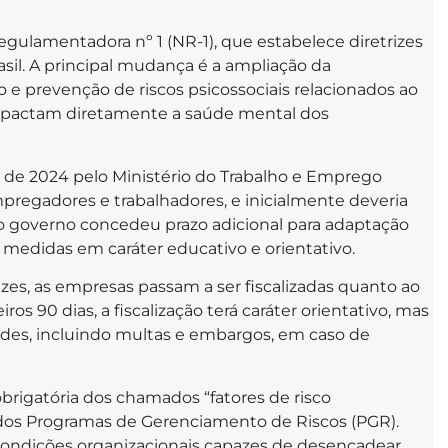
gulamentadora nº 1 (NR-1), que estabelece diretrizes
sil. A principal mudança é a ampliação da
 e prevenção de riscos psicossociais relacionados ao
 impactam diretamente a saúde mental dos
 de 2024 pelo Ministério do Trabalho e Emprego
regadores e trabalhadores, e inicialmente deveria
o governo concedeu prazo adicional para adaptação
medidas em caráter educativo e orientativo.
izes, as empresas passam a ser fiscalizadas quanto ao
s 90 dias, a fiscalização terá caráter orientativo, mas
ades, incluindo multas e embargos, em caso de
obrigatória dos chamados “fatores de risco
o dos Programas de Gerenciamento de Riscos (PGR).
r condições organizacionais capazes de desencadear