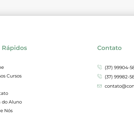
s Rápidos
Contato
me
(37) 99904-5
os Cursos
(37) 99982-5
g
contato@cona
tato
a do Aluno
re Nós