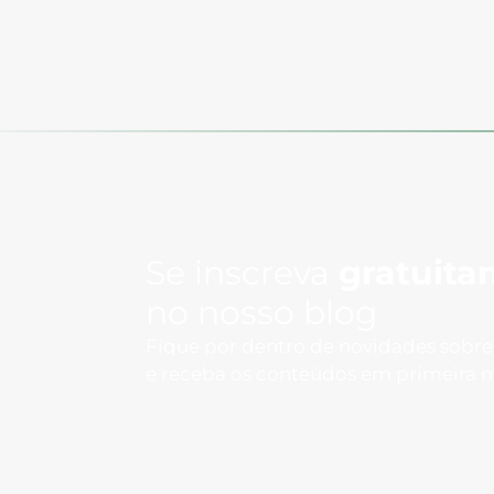
Se inscreva
gratuita
no nosso blog
Fique por dentro de novidades sobr
e receba os conteúdos em primeira 