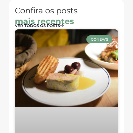
Confira os posts
mais recentes
VER TODOS OS POSTS
CONEWS