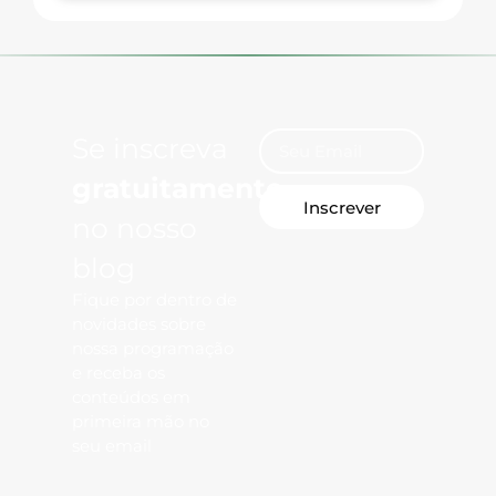
Se inscreva
gratuitamente
Inscrever
no nosso
blog
Fique por dentro de
novidades sobre
nossa programação
e receba os
conteúdos em
primeira mão no
seu email