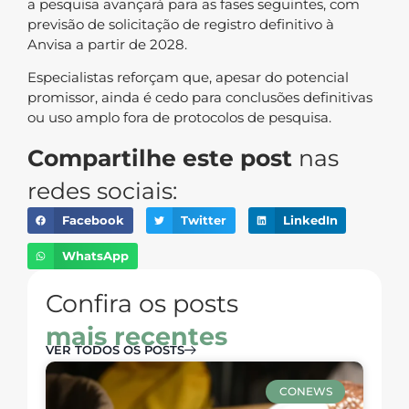
a pesquisa avançará para as fases seguintes, com
previsão de solicitação de registro definitivo à
Anvisa a partir de 2028.
Especialistas reforçam que, apesar do potencial
promissor, ainda é cedo para conclusões definitivas
ou uso amplo fora de protocolos de pesquisa.
Compartilhe este post
nas
redes sociais:
Facebook
Twitter
LinkedIn
WhatsApp
Confira os posts
mais recentes
VER TODOS OS POSTS
CONEWS