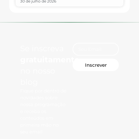
30 de julho de 2026
Se inscreva
gratuitamente
Inscrever
no nosso
blog
Fique por dentro de
novidades sobre
nossa programação
e receba os
conteúdos em
primeira mão no
seu email