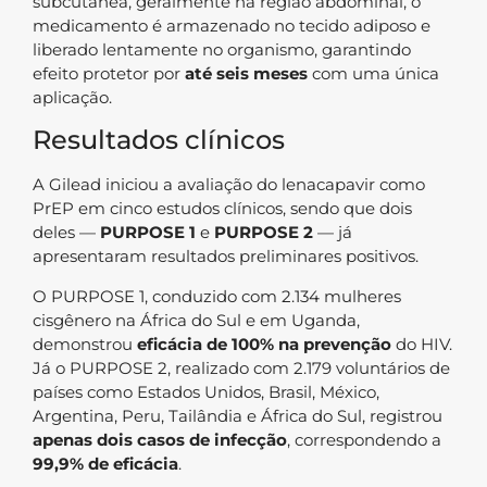
subcutânea, geralmente na região abdominal, o
medicamento é armazenado no tecido adiposo e
liberado lentamente no organismo, garantindo
efeito protetor por
até seis meses
com uma única
aplicação.
Resultados clínicos
A Gilead iniciou a avaliação do lenacapavir como
PrEP em cinco estudos clínicos, sendo que dois
deles —
PURPOSE 1
e
PURPOSE 2
— já
apresentaram resultados preliminares positivos.
O PURPOSE 1, conduzido com 2.134 mulheres
cisgênero na África do Sul e em Uganda,
demonstrou
eficácia de 100% na prevenção
do HIV.
Já o PURPOSE 2, realizado com 2.179 voluntários de
países como Estados Unidos, Brasil, México,
Argentina, Peru, Tailândia e África do Sul, registrou
apenas dois casos de infecção
, correspondendo a
99,9% de eficácia
.