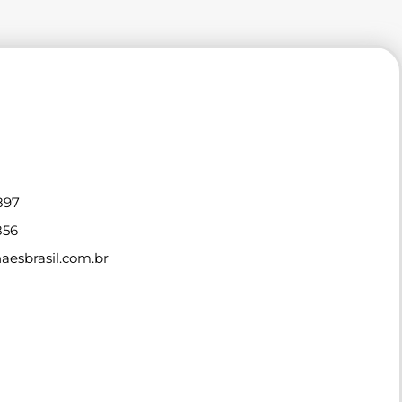
897
856
esbrasil.com.br