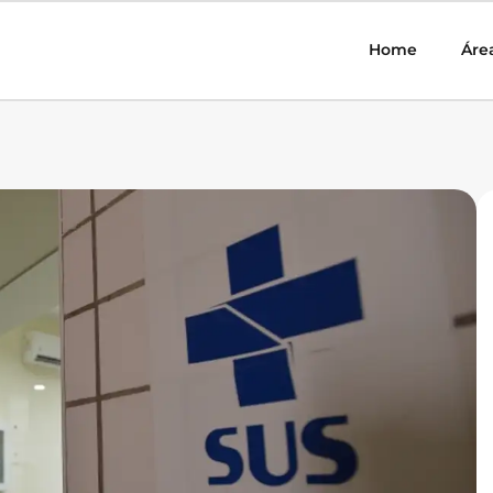
Home
Áre