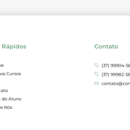
s Rápidos
Contato
me
(37) 99904-5
os Cursos
(37) 99982-5
g
contato@cona
tato
a do Aluno
re Nós