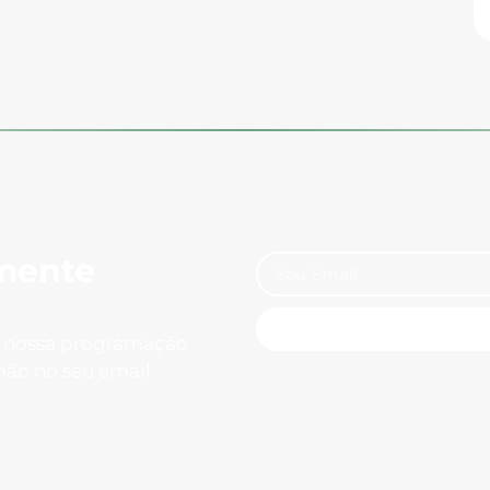
mente
e nossa programação
mão no seu email