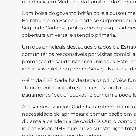
residência em Medicina da Família e da Comuni
Com bolsa do governo britânico, ela cursou m
Edimburgo, na Escócia, onde se surpreendeu a
Segundo Gadelha, professores e pesquisadore
cobertura universal e atenção primária.
Um dos principais destaques citados é a Estra
comunitários responsáveis por visitas domici
promoção de saúde nas comunidades. Este mod
iniciativas-piloto no próprio Serviço Nacional 
Além da ESF, Gadelha destaca os princípios fu
atendimento gratuito, sem custos diretos ao pa
pagamento “out of pocket” é comum e pode levar
Apesar dos avanços, Gadelha também aponta desa
necessidade de aprimorar a comunicação em e
durante a pandemia de covid-19. Outro ponto cr
iniciativas do NHS, que prevê substituição tota
redução das emissões de carbono.