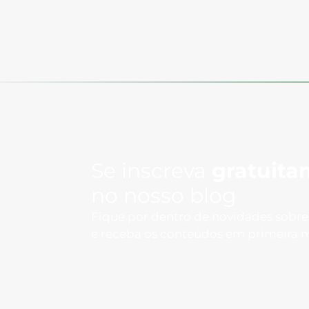
Se inscreva
gratuita
no nosso blog
Fique por dentro de novidades sobr
e receba os conteúdos em primeira 