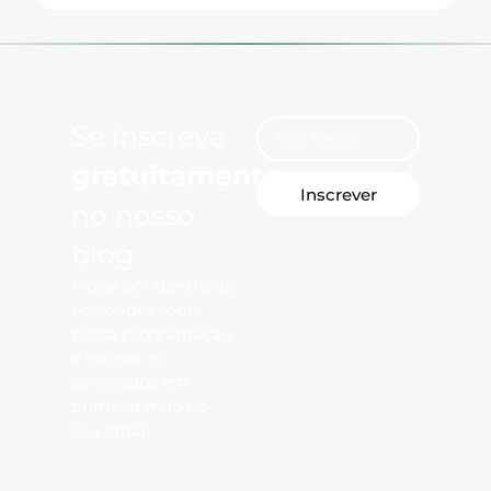
Se inscreva
gratuitamente
Inscrever
no nosso
blog
Fique por dentro de
novidades sobre
nossa programação
e receba os
conteúdos em
primeira mão no
seu email